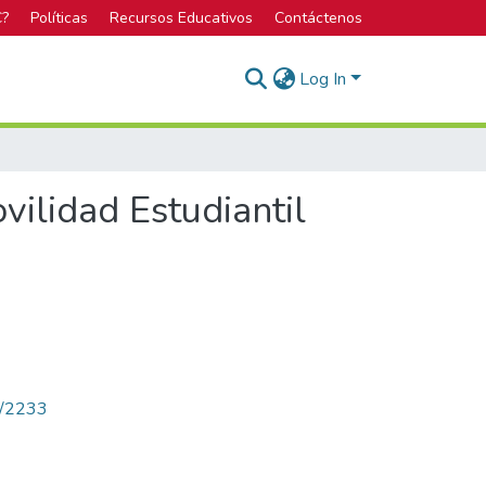
C?
Políticas
Recursos Educativos
Contáctenos
Log In
ilidad Estudiantil
ew/2233