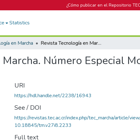
¿Cómo publicar en el Repositorio TE
ce
Statistics
logía en Marcha
Revista Tecnología en Marcha. Número Especial Movilidad Estudiantil 2014. Volumen 2
 Marcha. Número Especial Mov
URI
https://hdl.handle.net/2238/16943
See / DOI
https://revistas.tec.ac.cr/index.php/tec_marcha/article/vi
10.18845/tm.v27i8.2233
Full text