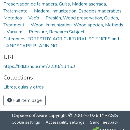
Preservación de la madera
,
Guías
,
Madera aserrada
,
Tratamiento -- Madera
,
Inmunización
,
Especies maderables
,
Métodos -- Vacío -- Presión
,
Wood preservation
,
Guides
,
Treatment -- Wood
,
Immunization
,
Wood species
,
Methods -
- Vacuum -- Pressure
,
Research Subject
Categories::FORESTRY, AGRICULTURAL SCIENCES and
LANDSCAPE PLANNING
URI
https://hdl.handle.net/2238/13453
Collections
Libros, guías y otros
Full item page
DSpace software
copyright © 2002-2026
LYRASIS
Cookie settings
Accessibility settings
Send Feedback