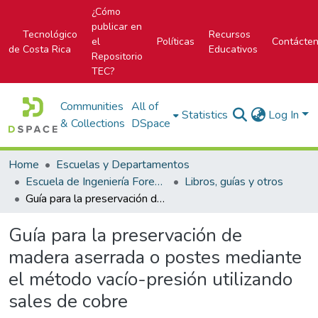
¿Cómo
publicar en
Tecnológico
Recursos
el
Políticas
Contácte
de Costa Rica
Educativos
Repositorio
TEC?
Communities
All of
Statistics
Log In
& Collections
DSpace
Home
Escuelas y Departamentos
Escuela de Ingeniería Forestal
Libros, guías y otros
Guía para la preservación de madera aserrada o postes mediante el método vacío-presión utilizando sales de cobre
Guía para la preservación de
madera aserrada o postes mediante
el método vacío-presión utilizando
sales de cobre