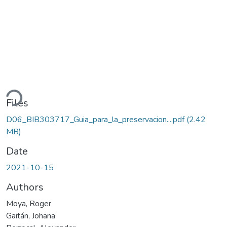
ding...
Files
D06_BIB303717_Guia_para_la_preservacion....pdf
(2.42
MB)
Date
2021-10-15
Authors
Moya, Roger
Gaitán, Johana