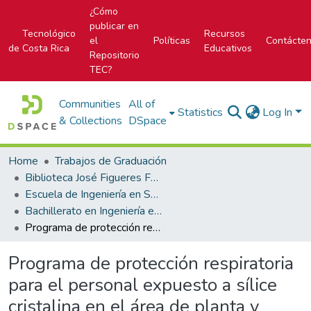
¿Cómo
publicar en
Tecnológico
Recursos
el
Políticas
Contácte
de Costa Rica
Educativos
Repositorio
TEC?
Communities
All of
Statistics
Log In
& Collections
DSpace
Home
Trabajos de Graduación
Biblioteca José Figueres Ferrer
Escuela de Ingeniería en Seguridad Laboral e Higiene Ambiental
Bachillerato en Ingeniería en Seguridad Laboral e Higiene Ambiental
Programa de protección respiratoria para el personal expuesto a sílice cristalina en el área de planta y taller de mantenimiento del Quebrador Ochomogo Ltda.
Programa de protección respiratoria
para el personal expuesto a sílice
cristalina en el área de planta y