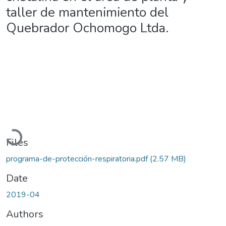
taller de mantenimiento del
Quebrador Ochomogo Ltda.
Loading...
Files
programa-de-protección-respiratoria.pdf
(2.57 MB)
Date
2019-04
Authors