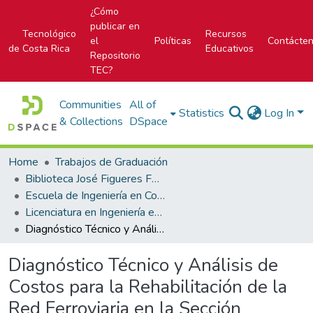
¿Cómo
publicar en
Tecnológico
Recursos
el
Políticas
Contácte
de Costa Rica
Educativos
Repositorio
TEC?
Communities
All of
Statistics
Log In
& Collections
DSpace
Home
Trabajos de Graduación
Biblioteca José Figueres Ferrer
Escuela de Ingeniería en Construcción
Licenciatura en Ingeniería en Construcción
Diagnóstico Técnico y Análisis de Costos para la Rehabilitación de la Red Ferroviaria en la Sección Cartago-Páez-Yas
Diagnóstico Técnico y Análisis de
Costos para la Rehabilitación de la
Red Ferroviaria en la Sección