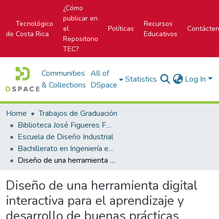
¿Cómo
publicar en
Tecnológico
Recursos
el
Políticas
Contácte
de Costa Rica
Educativos
Repositorio
TEC?
Communities
All of
Statistics
Log In
& Collections
DSpace
Home
Trabajos de Graduación
Biblioteca José Figueres Ferrer
Escuela de Diseño Industrial
Bachillerato en Ingeniería en Diseño Industrial
Diseño de una herramienta digital interactiva para el aprendizaje y desarrollo de buenas prácticas sobre educación y salud sexual en adolescentes”
Diseño de una herramienta digital
interactiva para el aprendizaje y
desarrollo de buenas prácticas