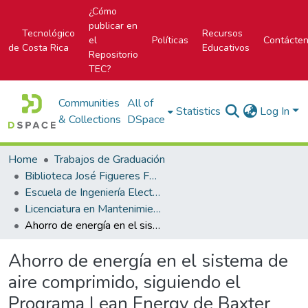
¿Cómo
publicar en
Tecnológico
Recursos
el
Políticas
Contácte
de Costa Rica
Educativos
Repositorio
TEC?
Communities
All of
Statistics
Log In
& Collections
DSpace
Home
Trabajos de Graduación
Biblioteca José Figueres Ferrer
Escuela de Ingeniería Electromecánica
Licenciatura en Mantenimiento Industrial
Ahorro de energía en el sistema de aire comprimido, siguiendo el Programa Lean Energy de Baxter Productos Médicos
Ahorro de energía en el sistema de
aire comprimido, siguiendo el
Programa Lean Energy de Baxter