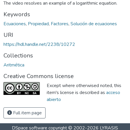
The video resolves an example of a logarithmic equation.
Keywords
Ecuaciones
,
Propiedad
,
Factores
,
Solución de ecuaciones
URI
https://hdl.handle.net/2238/10272
Collections
Aritmética
Creative Commons license
Except where otherwised noted, this
item's license is described as
acceso
abierto
Full item page
DSpace software
copyright © 2002-2026
LYRASIS