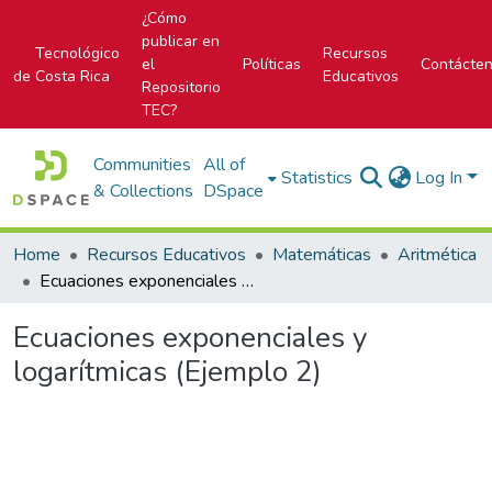
¿Cómo
publicar en
Tecnológico
Recursos
el
Políticas
Contácte
de Costa Rica
Educativos
Repositorio
TEC?
Communities
All of
Statistics
Log In
& Collections
DSpace
Home
Recursos Educativos
Matemáticas
Aritmética
Ecuaciones exponenciales y logarítmicas (Ejemplo 2)
Ecuaciones exponenciales y
logarítmicas (Ejemplo 2)