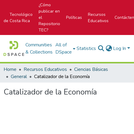
¿Cómo
publicar en
Tecnológico
Recursos
el
Políticas
Contácte
de Costa Rica
Educativos
Repositorio
TEC?
Communities
All of
Statistics
Log In
& Collections
DSpace
Home
Recursos Educativos
Ciencias Básicas
General
Catalizador de la Economía
Catalizador de la Economía