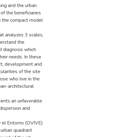
sing and the urban
f the beneficiaries
gh the compact model
hat analyzes 3 scales,
derstand the
d diagnosis which
their needs. In these
rict, development and
ularities of the site
hose who live in the
ban-architectural
esents an unfavorable
 dispersion and
 y el Entorno (OVIVE)
 urban quadrant