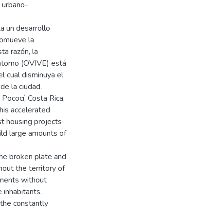
o urbano-
ta un desarrollo
romueve la
ta razón, la
Entorno (OVIVE) está
l cual disminuya el
de la ciudad.
 Pococí, Costa Rica,
his accelerated
t housing projects
ild large amounts of
he broken plate and
out the territory of
pments without
e inhabitants.
 the constantly