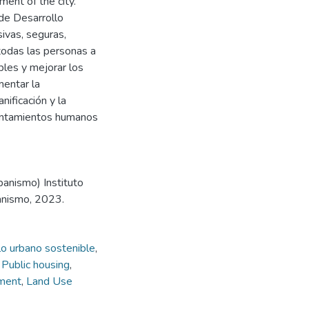
ent of the city.
de Desarrollo
ivas, seguras,
 todas las personas a
bles y mejorar los
mentar la
nificación y la
asentamientos humanos
banismo) Instituto
anismo, 2023.
lo urbano sostenible
,
,
Public housing
,
ment
,
Land Use