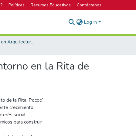
C?
Políticas
Recursos Educativos
Contáctenos
Log In
Licenciatura en Arquitectura y Urbanismo
ntorno en la Rita de
o de la Rita, Pococí,
este crecimiento
nterés social
micos para construir