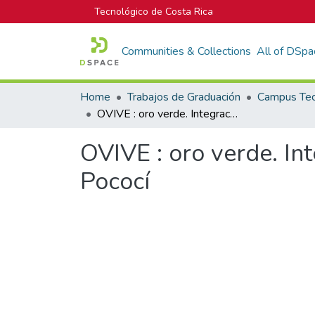
Tecnológico de Costa Rica
Communities & Collections
All of DSpa
Home
Trabajos de Graduación
OVIVE : oro verde. Integración de la vivienda y el entorno en la Rita de Pococí
OVIVE : oro verde. Int
Pococí