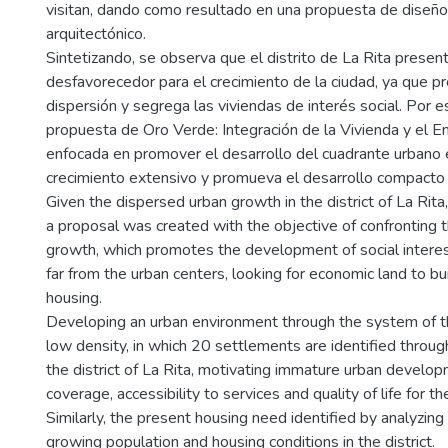
visitan, dando como resultado en una propuesta de diseñ
arquitectónico.
Sintetizando, se observa que el distrito de La Rita presen
desfavorecedor para el crecimiento de la ciudad, ya que p
dispersión y segrega las viviendas de interés social. Por es
propuesta de Oro Verde: Integración de la Vivienda y el 
enfocada en promover el desarrollo del cuadrante urbano e
crecimiento extensivo y promueva el desarrollo compacto 
Given the dispersed urban growth in the district of La Rita,
a proposal was created with the objective of confronting t
growth, which promotes the development of social interes
far from the urban centers, looking for economic land to bu
housing.
Developing an urban environment through the system of t
low density, in which 20 settlements are identified through
the district of La Rita, motivating immature urban develo
coverage, accessibility to services and quality of life for th
Similarly, the present housing need identified by analyzing
growing population and housing conditions in the district.