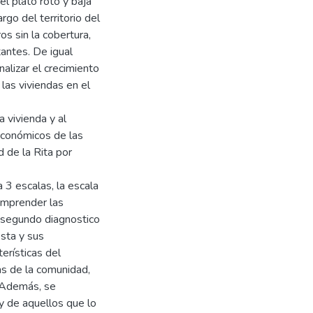
l plato roto y baja
rgo del territorio del
os sin la cobertura,
tantes. De igual
alizar el crecimiento
las viviendas en el
 vivienda y al
económicos de las
 de la Rita por
a 3 escalas, la escala
comprender las
n segundo diagnostico
esta y sus
erísticas del
cas de la comunidad,
r. Además, se
 y de aquellos que lo