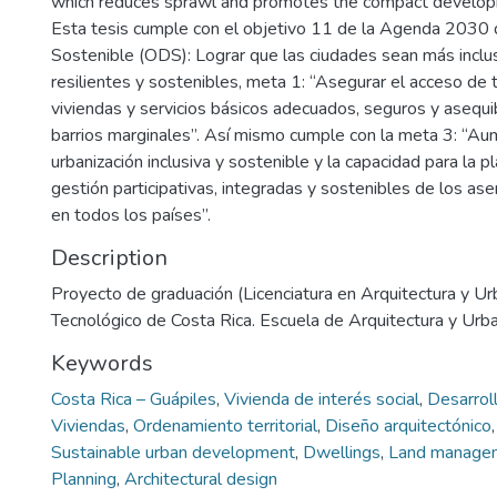
which reduces sprawl and promotes the compact developm
Esta tesis cumple con el objetivo 11 de la Agenda 2030 
Sostenible (ODS): Lograr que las ciudades sean más inclus
resilientes y sostenibles, meta 1: “Asegurar el acceso de
viviendas y servicios básicos adecuados, seguros y asequi
barrios marginales”. Así mismo cumple con la meta 3: “Au
urbanización inclusiva y sostenible y la capacidad para la pla
gestión participativas, integradas y sostenibles de los 
en todos los países”.
Description
Proyecto de graduación (Licenciatura en Arquitectura y Ur
Tecnológico de Costa Rica. Escuela de Arquitectura y Urb
Keywords
Costa Rica – Guápiles
,
Vivienda de interés social
,
Desarrol
Viviendas
,
Ordenamiento territorial
,
Diseño arquitectónico
Sustainable urban development
,
Dwellings
,
Land manage
Planning
,
Architectural design