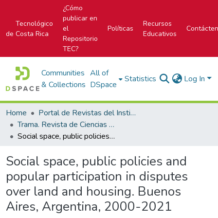
¿Cómo
publicar en
Tecnológico
Recursos
el
Políticas
Contácte
de Costa Rica
Educativos
Repositorio
TEC?
Communities
All of
Statistics
Log In
& Collections
DSpace
Home
Portal de Revistas del Instituto Tecnológico de Costa Rica
Trama. Revista de Ciencias Sociales y Humanidades
Social space, public policies and popular participation in disputes over land and housing. Buenos Aires, Argentina, 2000-2021
Social space, public policies and
popular participation in disputes
over land and housing. Buenos
Aires, Argentina, 2000-2021