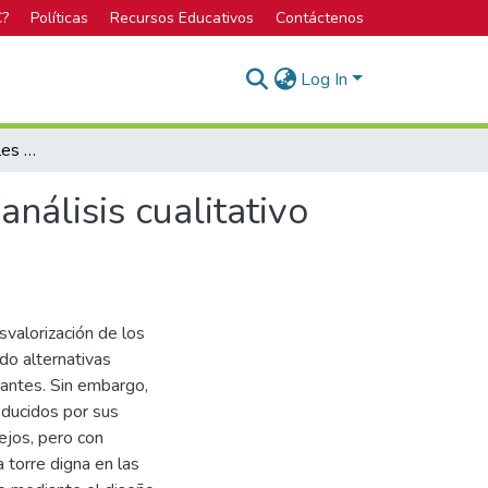
C?
Políticas
Recursos Educativos
Contáctenos
Log In
Asentamientos informales de Cartago, Costa Rica : análisis cualitativo espacio-temporal
nálisis cualitativo
svalorización de los
o alternativas
tantes. Sin embargo,
oducidos por sus
ejos, pero con
 torre digna en las