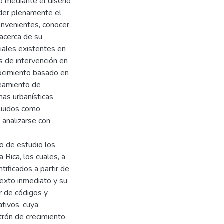
to mediante el diseño
nder plenamente el
onvenientes, conocer
 acerca de su
ciales existentes en
 de intervención en
onocimiento basado en
teamiento de
mas urbanísticas
cluidos como
 analizarse con
to de estudio los
 Rica, los cuales, a
tificados a partir de
ntexto inmediato y su
r de códigos y
tivos, cuya
trón de crecimiento,