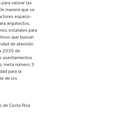
 para valorar las
. De manera que se
actores espacio-
ra arquitectos,
erios estatales para
ativos que buscan
idad de atención.
da 2030 de
os asentamientos
es, meta número 3:
idad para la
ble de los
o de Costa Rica.