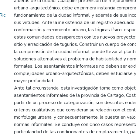
afueras de la ciudad. Cualquier pretensión de mejoramien
urbano-arquitectónico, debe en primera instancia compre
Ric
funcionamiento de la ciudad informal, y además de sus inc
sus virtudes. Ante la inexistencia de un registro adecuado
conformación y crecimiento urbano, las lógicas físico-espa
estas comunidades desaparecen con los nuevos proyectos
sitio y erradicación de tugurios. Construir un cuerpo de c
la comprensión de la ciudad informal, puede llevar al plan
soluciones alternativas al problema de habitabilidad y nor
formales. Los asentamientos informales no deben ser ex
complejidades urbano-arquitectónicas, deben estudiarse y
mayor profundidad.
Ante tal circunstancia, esta investigación toma como obje
asentamientos informales de la provincia de Cartago, Costa
partir de un proceso de categorización, son descritos e iden
criterios cualitativos que consideran su relación con el co
morfología urbana, y consecuentemente, la puesta en valo
normas informales. Se concluye con cinco casos representa
particularidad de las condicionantes de emplazamiento, pa