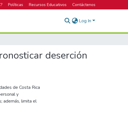
C?
Políticas
Recursos Educativos
Contáctenos
Log In
ronosticar deserción
idades de Costa Rica
personal y
; además, limita el