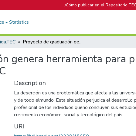
¿Cómo publicar en el Repositorio TE
ce
Statistics
tiga.TEC
Proyecto de graduación genera herramienta para pronosticar deserción de estudiantes del TEC
ón genera herramienta para p
EC
Description
La deserción es una problemática que afecta a las univers
y de todo elmundo. Esta situación perjudica el desarrollo 
profesional de los individuos queno concluyen sus estudios
crecimiento económico, social y tecnológico del país.
URI