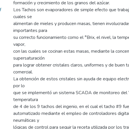
formación y crecimiento de los granos del azúcar.
f
Los Tachos son evaporadores de simple efecto que trabaja
cuales se
alimentan de mieles y producen masas, tienen involucrada
importantes para
su correcto funcionamiento como el °Brix, el nivel, la tempe
vapor,
con las cuales se cocinan estas masas, mediante la concen
supersaturación
para lograr obtener cristales claros, uniformes y de buen 
comercial.
La obtención de estos cristales sin ayuda de equipo electró
por lo
que se implementó un sistema SCADA de monitoreo del °Br
temperatura
de 4 de los 9 tachos del ingenio, en el cual el tacho #9 fu
automatizado mediante el empleo de controladores digital
neumáticas y
lógicas de control para seguir la receta utilizada por los t