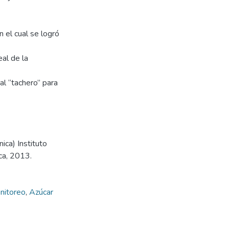
 el cual se logró
eal de la
al “tachero” para
ica) Instituto
ca, 2013.
nitoreo
,
Azúcar