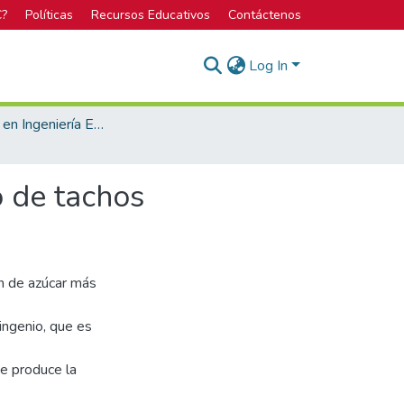
C?
Políticas
Recursos Educativos
Contáctenos
Log In
Licenciatura en Ingeniería Electrónica
o de tachos
ón de azúcar más
 ingenio, que es
se produce la