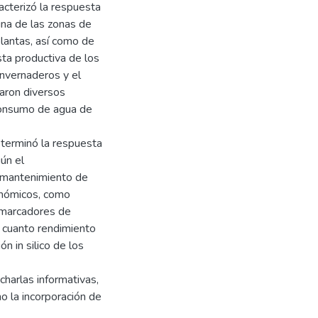
acterizó la respuesta
una de las zonas de
lantas, así como de
sta productiva de los
invernaderos y el
uaron diversos
consumo de agua de
determinó la respuesta
ún el
y mantenimiento de
onómicos, como
 marcadores de
n cuanto rendimiento
n in silico de los
charlas informativas,
o la incorporación de