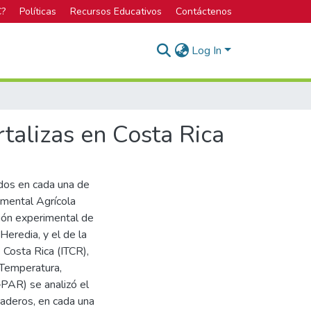
C?
Políticas
Recursos Educativos
Contáctenos
Log In
rtalizas en Costa Rica
dos en cada una de
imental Agrícola
ión experimental de
Heredia, y el de la
 Costa Rica (ITCR),
(Temperatura,
PAR) se analizó el
aderos, en cada una