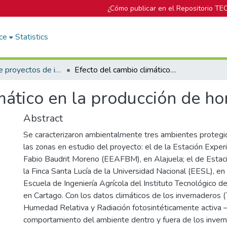
¿Cómo publicar en el Repositorio TE
ce
Statistics
Informes de proyectos de investigación
Efecto del cambio climático en la producción de hortalizas en Costa Rica
mático en la producción de ho
Abstract
Se caracterizaron ambientalmente tres ambientes protegi
las zonas en estudio del proyecto: el de la Estación Exper
Fabio Baudrit Moreno (EEAFBM), en Alajuela; el de Estac
la Finca Santa Lucía de la Universidad Nacional (EESL), en 
Escuela de Ingeniería Agrícola del Instituto Tecnológico de
en Cartago. Con los datos climáticos de los invernaderos 
Humedad Relativa y Radiación fotosintéticamente activa –
comportamiento del ambiente dentro y fuera de los invern