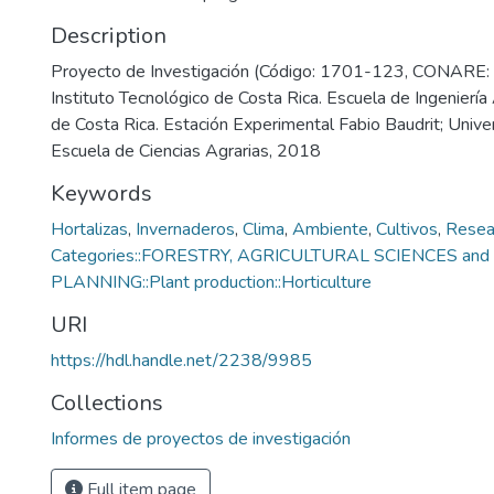
Description
Proyecto de Investigación (Código: 1701-123, CONARE
Instituto Tecnológico de Costa Rica. Escuela de Ingeniería
de Costa Rica. Estación Experimental Fabio Baudrit; Unive
Escuela de Ciencias Agrarias, 2018
Keywords
Hortalizas
,
Invernaderos
,
Clima
,
Ambiente
,
Cultivos
,
Resea
Categories::FORESTRY, AGRICULTURAL SCIENCES a
PLANNING::Plant production::Horticulture
URI
https://hdl.handle.net/2238/9985
Collections
Informes de proyectos de investigación
Full item page