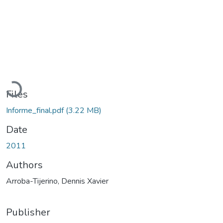
Loading...
Files
Informe_final.pdf
(3.22 MB)
Date
2011
Authors
Arroba-Tijerino, Dennis Xavier
Publisher