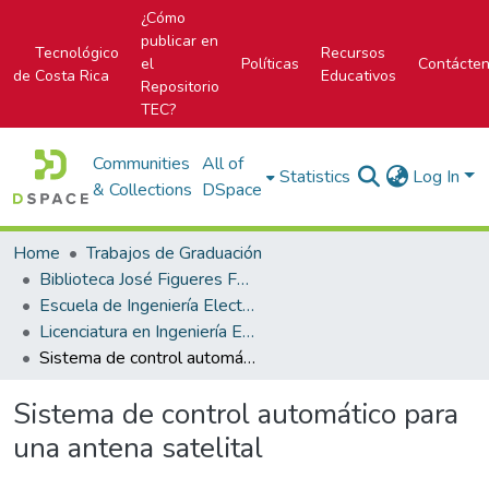
¿Cómo
publicar en
Tecnológico
Recursos
el
Políticas
Contácte
de Costa Rica
Educativos
Repositorio
TEC?
Communities
All of
Statistics
Log In
& Collections
DSpace
Home
Trabajos de Graduación
Biblioteca José Figueres Ferrer
Escuela de Ingeniería Electrónica
Licenciatura en Ingeniería Electrónica
Sistema de control automático para una antena satelital
Sistema de control automático para
una antena satelital