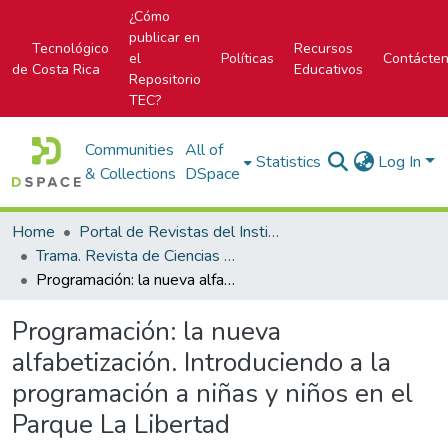
¿Cómo
publicar en
Tecnológico
Recursos
el
Políticas
Contácte
de Costa Rica
Educativos
Repositorio
TEC?
Communities
All of
Statistics
Log In
& Collections
DSpace
Home
Portal de Revistas del Instituto Tecnológico de Costa Rica
Trama. Revista de Ciencias Sociales y Humanidades
Programación: la nueva alfabetización. Introduciendo a la programación a niñas y niños en el Parque La Libertad
Programación: la nueva
alfabetización. Introduciendo a la
programación a niñas y niños en el
Parque La Libertad