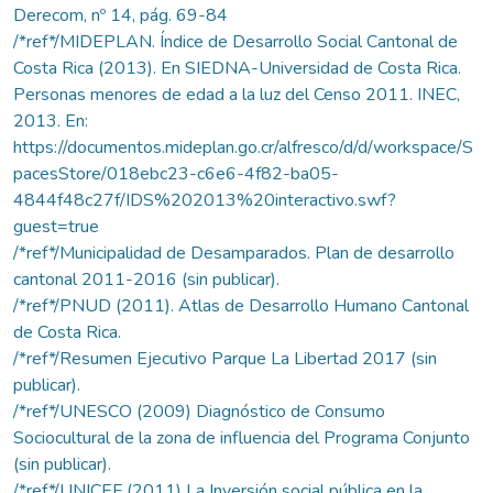
Derecom, nº 14, pág. 69-84
/*ref*/MIDEPLAN. Índice de Desarrollo Social Cantonal de
Costa Rica (2013). En SIEDNA-Universidad de Costa Rica.
Personas menores de edad a la luz del Censo 2011. INEC,
2013. En:
https://documentos.mideplan.go.cr/alfresco/d/d/workspace/S
pacesStore/018ebc23-c6e6-4f82-ba05-
4844f48c27f/IDS%202013%20interactivo.swf?
guest=true
/*ref*/Municipalidad de Desamparados. Plan de desarrollo
cantonal 2011-2016 (sin publicar).
/*ref*/PNUD (2011). Atlas de Desarrollo Humano Cantonal
de Costa Rica.
/*ref*/Resumen Ejecutivo Parque La Libertad 2017 (sin
publicar).
/*ref*/UNESCO (2009) Diagnóstico de Consumo
Sociocultural de la zona de influencia del Programa Conjunto
(sin publicar).
/*ref*/UNICEF (2011) La Inversión social pública en la