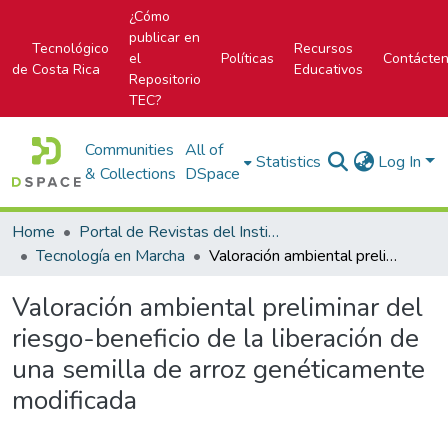
¿Cómo
publicar en
Tecnológico
Recursos
el
Políticas
Contácte
de Costa Rica
Educativos
Repositorio
TEC?
Communities
All of
Statistics
Log In
& Collections
DSpace
Home
Portal de Revistas del Instituto Tecnológico de Costa Rica
Tecnología en Marcha
Valoración ambiental preliminar del riesgo-beneficio de la liberación de una semilla de arroz genéticamente modificada
Valoración ambiental preliminar del
riesgo-beneficio de la liberación de
una semilla de arroz genéticamente
modificada