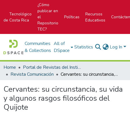
¿Cómo
publicar en
Tecnológico
Recursos
el
Políticas
Contácte
de Costa Rica
Educativos
Repositorio
TEC?
Communities
All of
Statistics
Log In
& Collections
DSpace
Home
Portal de Revistas del Instituto Tecnológico de Costa Rica
Revista Comunicación
Cervantes: su circunstancia, su vida y algunos rasgos filosóficos del Quijote
Cervantes: su circunstancia, su vida
y algunos rasgos filosóficos del
Quijote