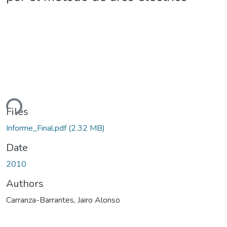
ding...
Files
Informe_Final.pdf
(2.32 MB)
Date
2010
Authors
Carranza-Barrantes, Jairo Alonso