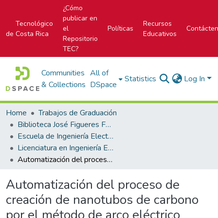
¿Cómo
publicar en
Tecnológico
Recursos
el
Políticas
Contácte
de Costa Rica
Educativos
Repositorio
TEC?
Communities
All of
Statistics
Log In
& Collections
DSpace
Home
Trabajos de Graduación
Biblioteca José Figueres Ferrer
Escuela de Ingeniería Electrónica
Licenciatura en Ingeniería Electrónica
Automatización del proceso de creación de nanotubos de carbono por el método de arco eléctrico
Automatización del proceso de
creación de nanotubos de carbono
por el método de arco eléctrico