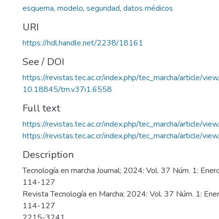
esquema
,
modelo
,
seguridad
,
datos médicos
URI
https://hdl.handle.net/2238/18161
See / DOI
https://revistas.tec.ac.cr/index.php/tec_marcha/article/vi
10.18845/tm.v37i1.6558
Full text
https://revistas.tec.ac.cr/index.php/tec_marcha/article/v
https://revistas.tec.ac.cr/index.php/tec_marcha/article/v
Description
Tecnología en marcha Journal; 2024: Vol. 37 Núm. 1: Ene
114-127
Revista Tecnología en Marcha; 2024: Vol. 37 Núm. 1: En
114-127
2215-3241