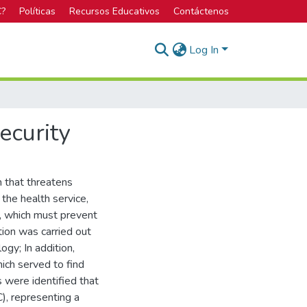
C?
Políticas
Recursos Educativos
Contáctenos
Log In
ecurity
m that threatens
the health service,
), which must prevent
tion was carried out
gy; In addition,
ich served to find
 were identified that
 representing a