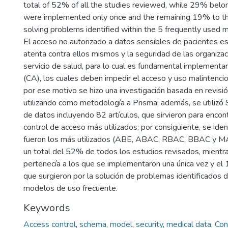
total of 52% of all the studies reviewed, while 29% belo
were implemented only once and the remaining 19% to th
solving problems identified within the 5 frequently used 
El acceso no autorizado a datos sensibles de pacientes e
atenta contra ellos mismos y la seguridad de las organiza
servicio de salud, para lo cual es fundamental implementa
(CA), los cuales deben impedir el acceso y uso malintenci
por ese motivo se hizo una investigación basada en revisió
utilizando como metodología a Prisma; además, se utili
de datos incluyendo 82 artículos, que sirvieron para enco
control de acceso más utilizados; por consiguiente, se ide
fueron los más utilizados (ABE, ABAC, RBAC, BBAC y M
un total del 52% de todos los estudios revisados, mient
pertenecía a los que se implementaron una única vez y el
que surgieron por la solución de problemas identificados 
modelos de uso frecuente.
Keywords
Access control
,
schema
,
model
,
security
,
medical data
,
Con