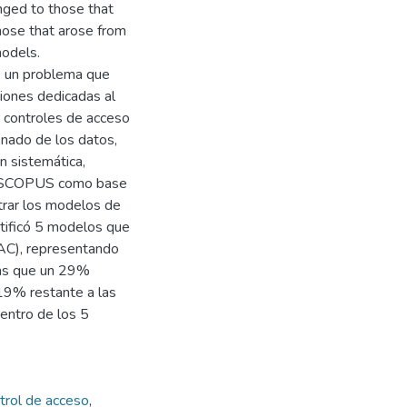
nged to those that
ose that arose from
models.
s un problema que
ciones dedicadas al
r controles de acceso
onado de los datos,
n sistemática,
zó SCOPUS como base
ntrar los modelos de
ntificó 5 modelos que
AC), representando
ras que un 29%
 19% restante a las
dentro de los 5
trol de acceso
,