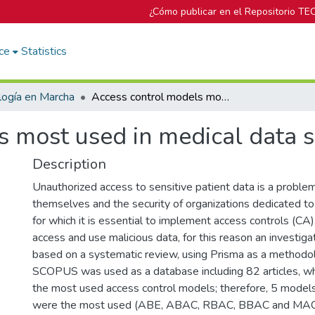
¿Cómo publicar en el Repositorio TE
ce
Statistics
logía en Marcha
Access control models most used in medical data security
 most used in medical data s
Description
Unauthorized access to sensitive patient data is a proble
themselves and the security of organizations dedicated to 
for which it is essential to implement access controls (CA
access and use malicious data, for this reason an investiga
based on a systematic review, using Prisma as a methodolo
SCOPUS was used as a database including 82 articles, wh
the most used access control models; therefore, 5 models
were the most used (ABE, ABAC, RBAC, BBAC and MAC),