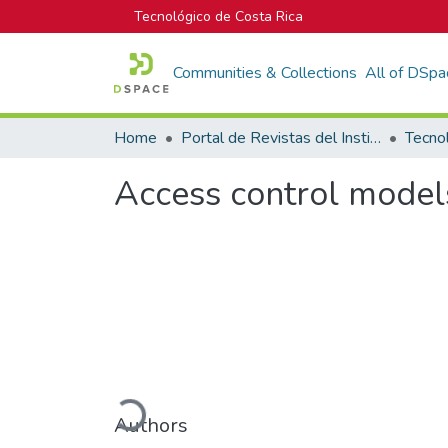
Tecnológico de Costa Rica
Communities & Collections
All of DSpa
Home
Portal de Revistas del Instituto Tecnológico de Costa Rica
Tecno
Access control models
Loading...
Authors