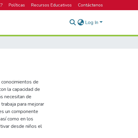
C?
Políticas
Recursos Educativos
Contáctenos
Log In
n conocimientos de
con la capacidad de
ás necesitan de
trabaja para mejorar
s es un componente
 así como en los
tivar desde niños el