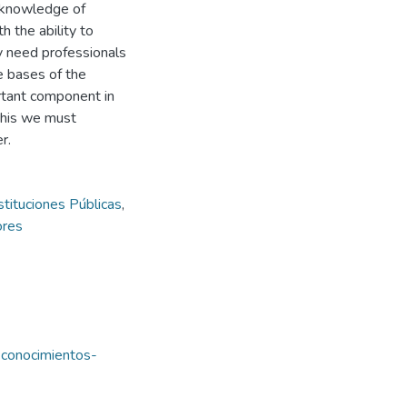
h knowledge of
 the ability to
y need professionals
e bases of the
ortant component in
 this we must
r.
stituciones Públicas
,
ores
-conocimientos-