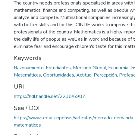
The country needs professionals specialized in areas wit
mathematics, finance and computing, as well as people with
analyze and compete. Multinational companies increasingl
with better skills and for this, CINDE works to improve th
professionals of the country. Mathematics is a highly imp
the daily life of people as well as in work and because of
eliminate fear and encourage children's taste for this matte
Keywords
Razonamiento
,
Estudiantes
,
Mercado Global
,
Economía
,
In
Matemáticas
,
Oportunidades
,
Actitud
,
Percepción
,
Profes
URI
https://hdl.handle.net/2238/6987
See / DOI
https://www.tec.ac.cr/pensis//articulos/mercado-demanda
matematicos