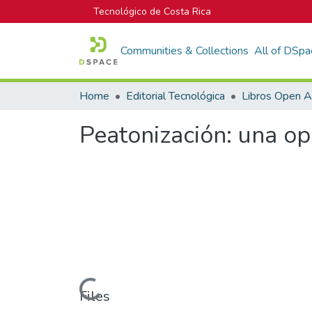
Tecnológico de Costa Rica
Communities & Collections
All of DSpa
Home
Editorial Tecnológica
Libros Open 
Peatonización: una op
Loading...
Files