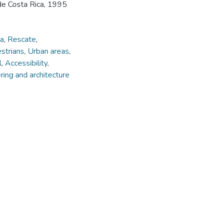
 de Costa Rica, 1995
na
,
Rescate
,
strians
,
Urban areas
,
l
,
Accessibility
,
ing and architecture