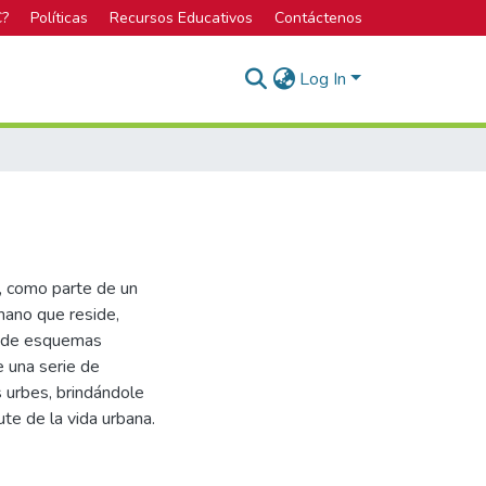
C?
Políticas
Recursos Educativos
Contáctenos
Log In
n, como parte de un
umano que reside,
ón de esquemas
e una serie de
 urbes, brindándole
ute de la vida urbana.