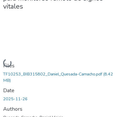
vitales
Loading...
Files
TF10253_BIB315802_Daniel_Quesada-Camacho.pdf
(8.42
MB)
Date
2025-11-26
Authors