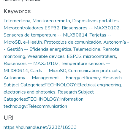
Keywords
Telemedicina
,
Monitoreo remoto
,
Dispositivos portátiles
,
Microcontroladores ESP32
,
Biosensores -- MAX30102
,
Sensores de temperatura -- MLX90614
,
Tarjetas --
MicroSD
,
e-Health
,
Protocolos de comunicación
,
Autonomía -
- Gestión -- Eficiencia energética
,
Telemedicine
,
Remote
monitoring
,
Wearable devices
,
ESP32 microcontrollers
,
Biosensors -- MAX30102
,
Temperature sensors --
MLX90614
,
Cards -- MicroSD
,
Communication protocols
,
Autonomy -- Management -- Energy efficiency
,
Research
Subject Categories::TECHNOLOGY::Electrical engineering,
electronics and photonics
,
Research Subject
Categories::TECHNOLOGY::Information
technology::Telecommunication
URI
https://hdl.handle.net/2238/18933