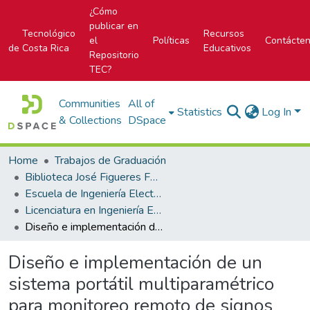
¿Cómo
publicar en
Tecnológico
Recursos
el
Políticas
Contácte
de Costa Rica
Educativos
Repositorio
TEC?
Communities
All of
Statistics
Log In
& Collections
DSpace
Home
Trabajos de Graduación
Biblioteca José Figueres Ferrer
Escuela de Ingeniería Electrónica
Licenciatura en Ingeniería Electrónica
Diseño e implementación de un sistema portátil multiparamétrico para monitoreo remoto de signos vitales
Diseño e implementación de un
sistema portátil multiparamétrico
para monitoreo remoto de signos