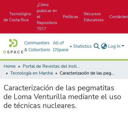
¿Cómo
publicar en
Tecnológico
Recursos
el
Políticas
Contácte
de Costa Rica
Educativos
Repositorio
TEC?
Communities
All of
Statistics
Log In
& Collections
DSpace
Home
Portal de Revistas del Instituto Tecnológico de Costa Rica
Tecnología en Marcha
Caracterización de las pegmatitas de Loma Venturilla mediante el uso de técnicas nucleares.
Caracterización de las pegmatitas
de Loma Venturilla mediante el uso
de técnicas nucleares.