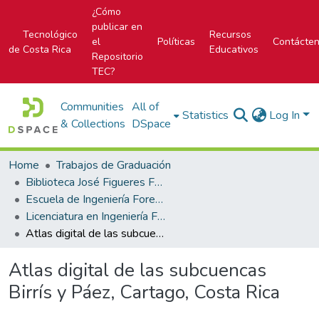
¿Cómo
publicar en
Tecnológico
Recursos
el
Políticas
Contácte
de Costa Rica
Educativos
Repositorio
TEC?
Communities
All of
Statistics
Log In
& Collections
DSpace
Home
Trabajos de Graduación
Biblioteca José Figueres Ferrer
Escuela de Ingeniería Forestal
Licenciatura en Ingeniería Forestal
Atlas digital de las subcuencas Birrís y Páez, Cartago, Costa Rica
Atlas digital de las subcuencas
Birrís y Páez, Cartago, Costa Rica