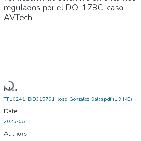
regulados por el DO-178C: caso
AVTech
Loading...
Files
TF10241_BIB315761_Jose_Gonzalez-Salas.pdf
(1.9 MB)
Date
2025-08
Authors