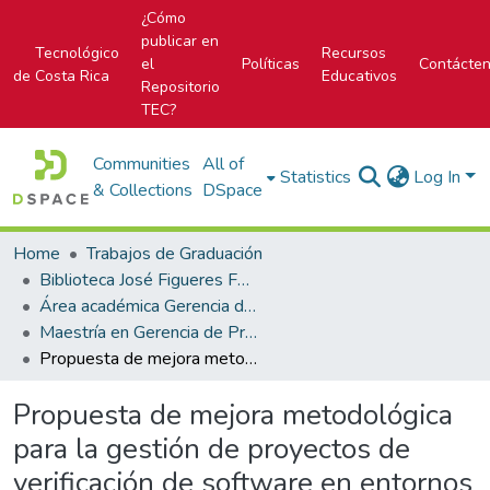
¿Cómo
publicar en
Tecnológico
Recursos
el
Políticas
Contácte
de Costa Rica
Educativos
Repositorio
TEC?
Communities
All of
Statistics
Log In
& Collections
DSpace
Home
Trabajos de Graduación
Biblioteca José Figueres Ferrer
Área académica Gerencia de Proyectos
Maestría en Gerencia de Proyectos
Propuesta de mejora metodológica para la gestión de proyectos de verificación de software en entornos regulados por el DO-178C: caso AVTech
Propuesta de mejora metodológica
para la gestión de proyectos de
verificación de software en entornos