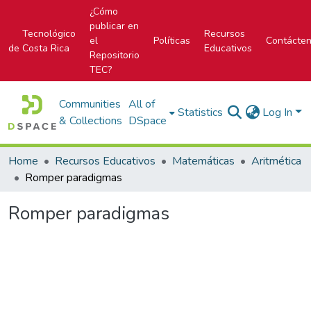
¿Cómo
publicar en
Tecnológico
Recursos
el
Políticas
Contácte
de Costa Rica
Educativos
Repositorio
TEC?
Communities
All of
Statistics
Log In
& Collections
DSpace
Home
Recursos Educativos
Matemáticas
Aritmética
Romper paradigmas
Romper paradigmas