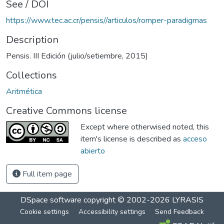
See / DOI
https://www.tec.ac.cr/pensis//articulos/romper-paradigmas
Description
Pensis. III Edición (julio/setiembre, 2015)
Collections
Aritmética
Creative Commons license
Except where otherwised noted, this
item's license is described as
acceso
abierto
Full item page
DSpace software
copyright © 2002-2026
LYRASIS
Cookie settings
Accessibility settings
Send Feedback