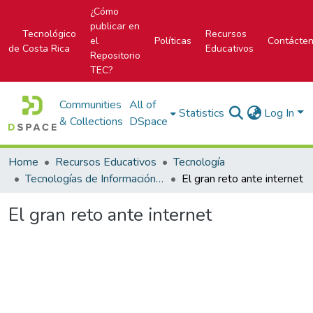
¿Cómo
publicar en
Tecnológico
Recursos
el
Políticas
Contácte
de Costa Rica
Educativos
Repositorio
TEC?
Communities
All of
Statistics
Log In
& Collections
DSpace
Home
Recursos Educativos
Tecnología
Tecnologías de Información (TI)
El gran reto ante internet
El gran reto ante internet