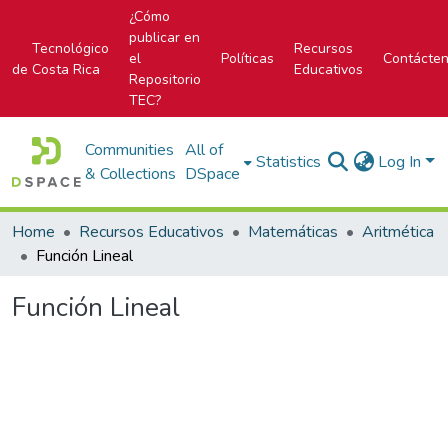
¿Cómo
publicar en
Tecnológico
Recursos
el
Políticas
Contácte
de Costa Rica
Educativos
Repositorio
TEC?
Communities
All of
Statistics
Log In
& Collections
DSpace
Home
Recursos Educativos
Matemáticas
Aritmética
Función Lineal
Función Lineal