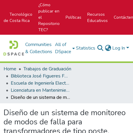
¿Cómo
publicar en
Tecnológico
Recursos
el
Políticas
Contácte
de Costa Rica
Educativos
Repositorio
TEC?
Communities
All of
Statistics
Log In
& Collections
DSpace
Home
Trabajos de Graduación
Biblioteca José Figueres Ferrer
Escuela de Ingeniería Electromecánica
Licenciatura en Mantenimiento Industrial
Diseño de un sistema de monitoreo de modos de falla para transformadores de tipo poste, empleados en la red de distribución de la Región Huetar (Caribe) del ICE (Cóncavas)
Diseño de un sistema de monitoreo
de modos de falla para
transformadores de tipo poste,