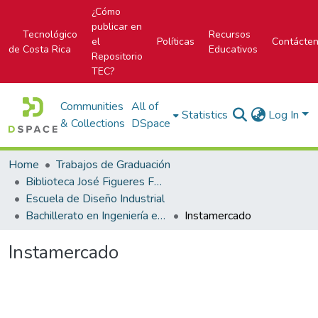
¿Cómo
publicar en
Tecnológico
Recursos
el
Políticas
Contácte
de Costa Rica
Educativos
Repositorio
TEC?
Communities
All of
Statistics
Log In
& Collections
DSpace
Home
Trabajos de Graduación
Biblioteca José Figueres Ferrer
Escuela de Diseño Industrial
Bachillerato en Ingeniería en Diseño Industrial
Instamercado
Instamercado