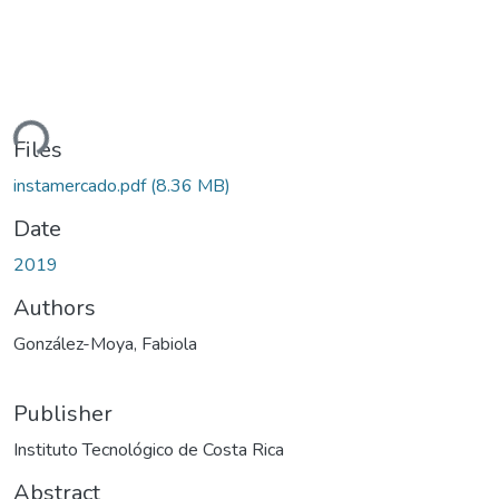
ding...
Files
instamercado.pdf
(8.36 MB)
Date
2019
Authors
González-Moya, Fabiola
Publisher
Instituto Tecnológico de Costa Rica
Abstract