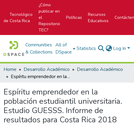
¿Cómo
publicar en
Tecnológico
Recursos
el
Políticas
Contácte
de Costa Rica
Educativos
Repositorio
TEC?
Communities
All of
Statistics
Log In
& Collections
DSpace
Home
Desarrollo Académico
Desarrollo Académico
Espíritu emprendedor en la población estudiantil universitaria. Estudio GUESSS. Informe de resultados para Costa Rica 2018
Espíritu emprendedor en la
población estudiantil universitaria.
Estudio GUESSS. Informe de
resultados para Costa Rica 2018