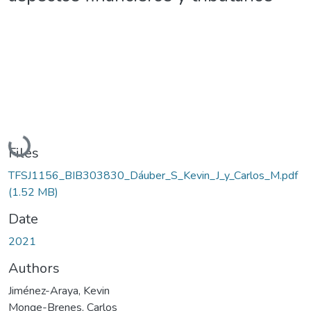
Loading...
Files
TFSJ1156_BIB303830_Dáuber_S_Kevin_J_y_Carlos_M.pdf
(1.52 MB)
Date
2021
Authors
Jiménez-Araya, Kevin
Monge-Brenes, Carlos