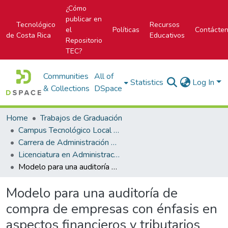
¿Cómo
publicar en
Tecnológico
Recursos
el
Políticas
Contácte
de Costa Rica
Educativos
Repositorio
TEC?
Communities
All of
Statistics
Log In
& Collections
DSpace
Home
Trabajos de Graduación
Campus Tecnológico Local San José
Carrera de Administración de Empresa
Licenciatura en Administración de Empresas
Modelo para una auditoría de compra de empresas con énfasis en aspectos financieros y tributarios
Modelo para una auditoría de
compra de empresas con énfasis en
aspectos financieros y tributarios