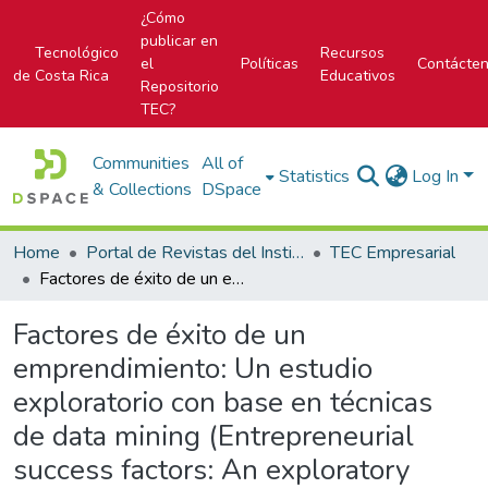
¿Cómo
publicar en
Tecnológico
Recursos
el
Políticas
Contácte
de Costa Rica
Educativos
Repositorio
TEC?
Communities
All of
Statistics
Log In
& Collections
DSpace
Home
Portal de Revistas del Instituto Tecnológico de Costa Rica
TEC Empresarial
Factores de éxito de un emprendimiento: Un estudio exploratorio con base en técnicas de data mining (Entrepreneurial success factors: An exploratory study based on Data Mining Techniques)
Factores de éxito de un
emprendimiento: Un estudio
exploratorio con base en técnicas
de data mining (Entrepreneurial
success factors: An exploratory