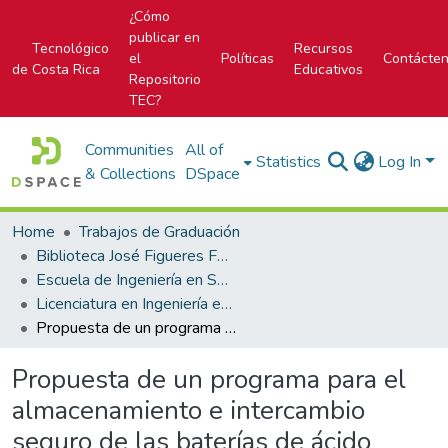
¿Cómo
publicar en
Tecnológico
Recursos
el
Políticas
Contácte
de Costa Rica
Educativos
Repositorio
TEC?
Communities
All of
Statistics
Log In
& Collections
DSpace
Home
Trabajos de Graduación
Biblioteca José Figueres Ferrer
Escuela de Ingeniería en Seguridad Laboral e Higiene Ambiental
Licenciatura en Ingeniería en Seguridad Laboral e Higiene Ambiental
Propuesta de un programa para el almacenamiento e intercambio seguro de las baterías de ácido sulfúrico y plomo en el Área de Recibo de una empresa de dispositivos médicos
Propuesta de un programa para el
almacenamiento e intercambio
seguro de las baterías de ácido