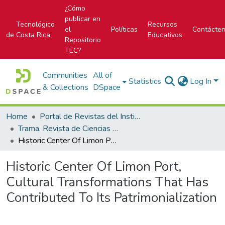
¿Cómo
publicar en
Tecnológico
Recursos
el
Políticas
Contácte
de Costa Rica
Educativos
Repositorio
TEC?
Communities
All of
Statistics
Log In
& Collections
DSpace
Home
Portal de Revistas del Instituto Tecnológico de Costa Rica
Trama. Revista de Ciencias Sociales y Humanidades
Historic Center Of Limon Port, Cultural Transformations That Has Contributed To Its Patrimonialization
Historic Center Of Limon Port,
Cultural Transformations That Has
Contributed To Its Patrimonialization