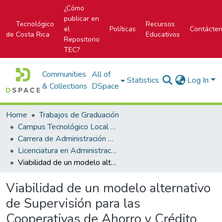
¿Cómo
publicar en
Tecnológico
Recursos
el
Políticas
Contácte
de Costa Rica
Educativos
Repositorio
TEC?
Communities
All of
Statistics
Log In
& Collections
DSpace
Home
Trabajos de Graduación
Campus Tecnológico Local San José
Carrera de Administración de Empresa
Licenciatura en Administración de Empresas
Viabilidad de un modelo alternativo de Supervisión para las Cooperativas de Ahorro y Crédito en Costa Rica
Viabilidad de un modelo alternativo
de Supervisión para las
Cooperativas de Ahorro y Crédito