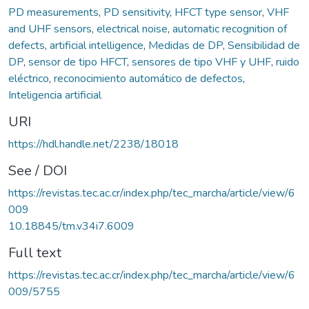
PD measurements
,
PD sensitivity
,
HFCT type sensor
,
VHF
and UHF sensors
,
electrical noise
,
automatic recognition of
defects
,
artificial intelligence
,
Medidas de DP
,
Sensibilidad de
DP
,
sensor de tipo HFCT
,
sensores de tipo VHF y UHF
,
ruido
eléctrico
,
reconocimiento automático de defectos
,
Inteligencia artificial
URI
https://hdl.handle.net/2238/18018
See / DOI
https://revistas.tec.ac.cr/index.php/tec_marcha/article/view/6
009
10.18845/tm.v34i7.6009
Full text
https://revistas.tec.ac.cr/index.php/tec_marcha/article/view/6
009/5755