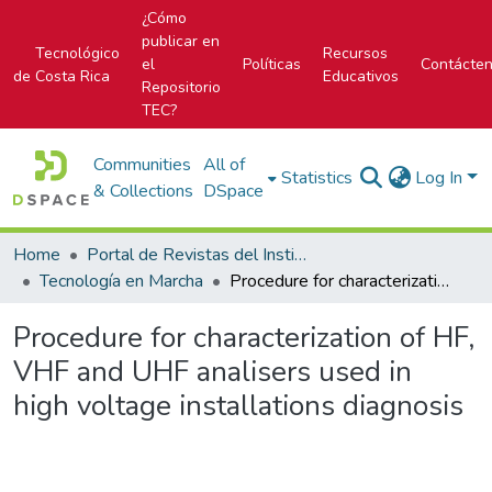
¿Cómo
publicar en
Tecnológico
Recursos
el
Políticas
Contácte
de Costa Rica
Educativos
Repositorio
TEC?
Communities
All of
Statistics
Log In
& Collections
DSpace
Home
Portal de Revistas del Instituto Tecnológico de Costa Rica
Tecnología en Marcha
Procedure for characterization of HF, VHF and UHF analisers used in high voltage installations diagnosis
Procedure for characterization of HF,
VHF and UHF analisers used in
high voltage installations diagnosis