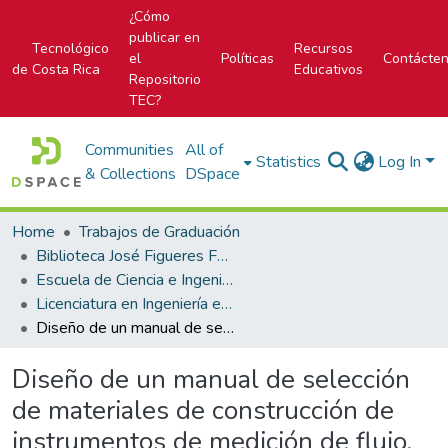
¿Cómo
publicar en
Tecnológico
Recursos
el
Políticas
Contácte
de Costa Rica
Educativos
Repositorio
TEC?
Communities
All of
Statistics
Log In
& Collections
DSpace
Home
Trabajos de Graduación
Biblioteca José Figueres Ferrer
Escuela de Ciencia e Ingeniería de los Materiales
Licenciatura en Ingeniería en Materiales
Diseño de un manual de selección de materiales de construcción de instrumentos de medición de flujo, presión y temperatura que ofrece la empresa Emerson Electric Costa Rica Limitada de acuerdo con las características y requerimientos de los ambientes en los que se desempeñan
Diseño de un manual de selección
de materiales de construcción de
instrumentos de medición de flujo,