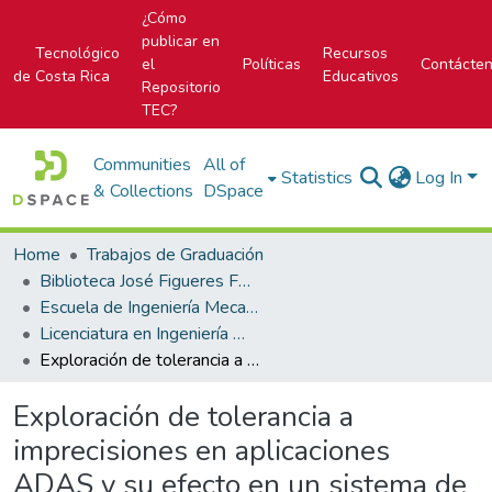
¿Cómo
publicar en
Tecnológico
Recursos
el
Políticas
Contácte
de Costa Rica
Educativos
Repositorio
TEC?
Communities
All of
Statistics
Log In
& Collections
DSpace
Home
Trabajos de Graduación
Biblioteca José Figueres Ferrer
Escuela de Ingeniería Mecatrónica (antes era Área Académica de Ingeniería Mecatrónica)
Licenciatura en Ingeniería Mecatrónica
Exploración de tolerancia a imprecisiones en aplicaciones ADAS y su efecto en un sistema de control
Exploración de tolerancia a
imprecisiones en aplicaciones
ADAS y su efecto en un sistema de