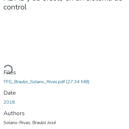
control
oading...
Files
TFG_Braulio_Solano_Rivas.pdf
(27.34 MB)
Date
2018
Authors
Solano-Rivas, Braulio José