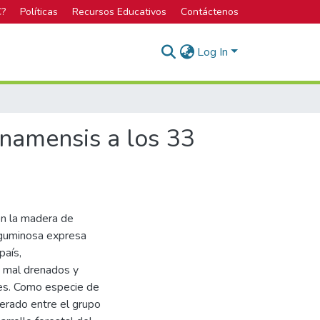
C?
Políticas
Recursos Educativos
Contáctenos
Log In
anamensis a los 33
on la madera de
eguminosa expresa
país,
, mal drenados y
ales. Como especie de
derado entre el grupo