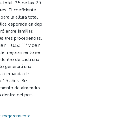
a total, 25 de las 29
es. El coeficiente
ara la altura total.
ética esperada en dap
ró entre familias
as tres procedencias.
e r = 0,53*** y de r
a de mejoramiento se
 dentro de cada una
sto generará una
r la demanda de
 a 15 años. Se
amiento de almendro
 dentro del país.
s; mejoramiento