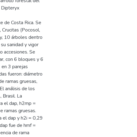
rollo forestal del
 Dipteryx
te de Costa Rica. Se
, Crucitas (Pocosol,
 y, 10 árboles dentro
su sanidad y vigor
s o accesiones. Se
ar, con 6 bloques y 6
s en 3 parejas
das fueron: diámetro
a de ramas gruesas,
El análisis de los
Brasil. La
ra el dap, h2mp =
 de ramas gruesas.
a el dap y h2i = 0,29
l dap fue de hmf =
esencia de rama