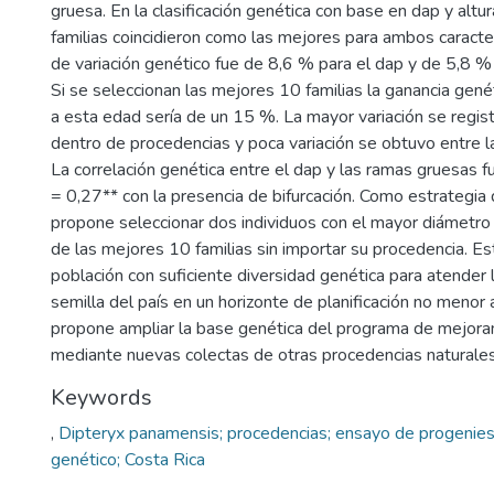
gruesa. En la clasificación genética con base en dap y altur
familias coincidieron como las mejores para ambos caracter
de variación genético fue de 8,6 % para el dap y de 5,8 % p
Si se seleccionan las mejores 10 familias la ganancia gen
a esta edad sería de un 15 %. La mayor variación se regist
dentro de procedencias y poca variación se obtuvo entre l
La correlación genética entre el dap y las ramas gruesas fu
= 0,27** con la presencia de bifurcación. Como estrategi
propone seleccionar dos individuos con el mayor diámetro
de las mejores 10 familias sin importar su procedencia. E
población con suficiente diversidad genética para atende
semilla del país en un horizonte de planificación no menor
propone ampliar la base genética del programa de mejor
mediante nuevas colectas de otras procedencias naturales
Keywords
,
Dipteryx panamensis; procedencias; ensayo de progenie
genético; Costa Rica