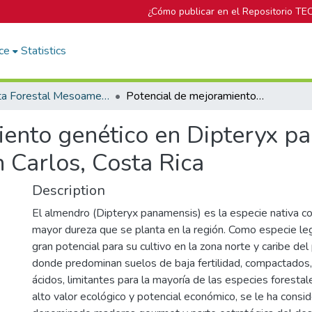
¿Cómo publicar en el Repositorio TE
ce
Statistics
Revista Forestal Mesoamericana Kurú
Potencial de mejoramiento genético en Dipteryx panamensis a los 33 meses de edad en San Carlos, Costa Rica
iento genético en Dipteryx p
 Carlos, Costa Rica
Description
El almendro (Dipteryx panamensis) es la especie nativa c
mayor dureza que se planta en la región. Como especie l
gran potencial para su cultivo en la zona norte y caribe del 
donde predominan suelos de baja fertilidad, compactados
ácidos, limitantes para la mayoría de las especies forest
alto valor ecológico y potencial económico, se le ha consi