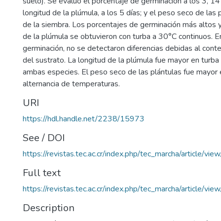
suelo). Se evaluó el porcentaje de germinación a los 3, 14 
longitud de la plúmula, a los 5 días; y el peso seco de las 
de la siembra. Los porcentajes de germinación más altos y
de la plúmula se obtuvieron con turba a 30°C continuos. En
germinación, no se detectaron diferencias debidas al con
del sustrato. La longitud de la plúmula fue mayor en turb
ambas especies. El peso seco de las plántulas fue mayor 
alternancia de temperaturas.
URI
https://hdl.handle.net/2238/15973
See / DOI
https://revistas.tec.ac.cr/index.php/tec_marcha/article/vie
Full text
https://revistas.tec.ac.cr/index.php/tec_marcha/article/vi
Description