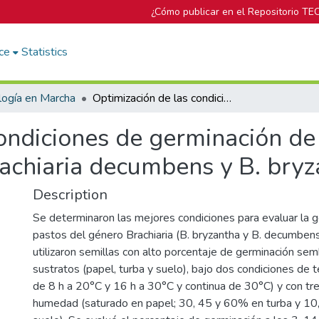
¿Cómo publicar en el Repositorio TE
ce
Statistics
logía en Marcha
Optimización de las condiciones de germinación de cuatro especies de pastos tropicales I. Brachiaria decumbens y B. bryzantha
ondiciones de germinación de
Brachiaria decumbens y B. bry
Description
Se determinaron las mejores condiciones para evaluar la g
pastos del género Brachiaria (B. bryzantha y B. decumbens
utilizaron semillas con alto porcentaje de germinación se
sustratos (papel, turba y suelo), bajo dos condiciones de 
de 8 h a 20°C y 16 h a 30°C y continua de 30°C) y con tr
humedad (saturado en papel; 30, 45 y 60% en turba y 1