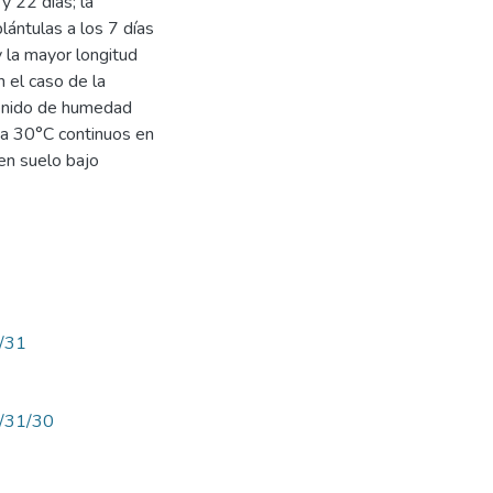
y 22 días; la
plántulas a los 7 días
 la mayor longitud
 el caso de la
tenido de humedad
a a 30°C continuos en
en suelo bajo
w/31
ew/31/30