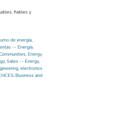
ibles, fiables y
umo de energía
,
entas -- Energía
,
Communities
,
Energy
rgy
,
Sales -- Energy
,
ineering, electronics
ENCES::Business and