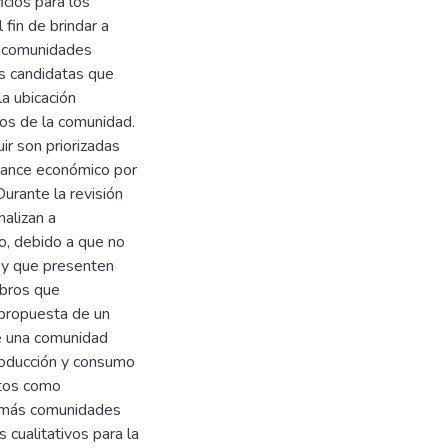
cios para los
fin de brindar a
e comunidades
es candidatas que
a ubicación
ros de la comunidad.
r son priorizadas
alance económico por
urante la revisión
nalizan a
o, debido a que no
s y que presenten
mbros que
 propuesta de un
de una comunidad
producción y consumo
ctos como
 más comunidades
 cualitativos para la