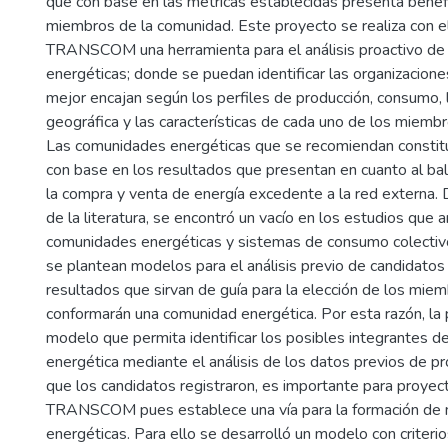
que con base en las métricas establecidas presenta benefi
miembros de la comunidad. Este proyecto se realiza con el 
TRANSCOM una herramienta para el análisis proactivo d
energéticas; donde se puedan identificar las organizacion
mejor encajan según los perfiles de producción, consumo, l
geográfica y las características de cada uno de los miemb
Las comunidades energéticas que se recomiendan constitui
con base en los resultados que presentan en cuanto al b
la compra y venta de energía excedente a la red externa. D
de la literatura, se encontró un vacío en los estudios que a
comunidades energéticas y sistemas de consumo colectiv
se plantean modelos para el análisis previo de candidato
resultados que sirvan de guía para la elección de los mie
conformarán una comunidad energética. Por esta razón, la
modelo que permita identificar los posibles integrantes 
energética mediante el análisis de los datos previos de 
que los candidatos registraron, es importante para proye
TRANSCOM pues establece una vía para la formación de
energéticas. Para ello se desarrolló un modelo con criterios