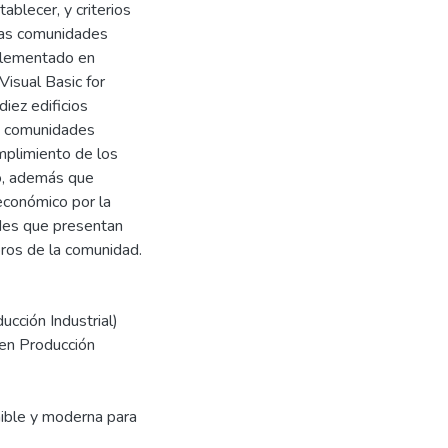
blecer, y criterios
 las comunidades
plementado en
isual Basic for
iez edificios
ro comunidades
mplimiento de los
lo, además que
económico por la
ades que presentan
ros de la comunidad.
ucción Industrial)
 en Producción
enible y moderna para