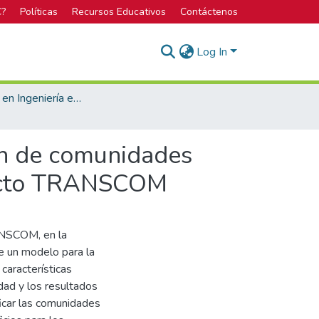
C?
Políticas
Recursos Educativos
Contáctenos
Log In
Licenciatura en Ingeniería en Producción Industrial
ón de comunidades
yecto TRANSCOM
ANSCOM, en la
e un modelo para la
características
dad y los resultados
ficar las comunidades