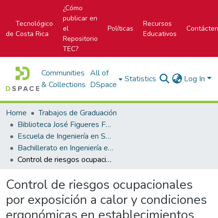
¿Cómo
publicar en
Tecnológico
Recursos
el
Políticas
Contácte
de Costa Rica
Educativos
Repositorio
TEC?
Communities
All of
Statistics
Log In
& Collections
DSpace
Home
Trabajos de Graduación
Biblioteca José Figueres Ferrer
Escuela de Ingeniería en Seguridad Laboral e Higiene Ambiental
Bachillerato en Ingeniería en Seguridad Laboral e Higiene Ambiental
Control de riesgos ocupacionales por exposición a calor y condiciones ergonómicas en establecimientos del CEN-CINAI: Cartago, Tierra Blanca y Llanos de Santa Lucía
Control de riesgos ocupacionales
por exposición a calor y condiciones
ergonómicas en establecimientos