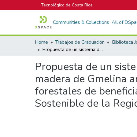
Tecnológico de Costa Rica
Communities & Collections
All of DSpa
Home
Trabajos de Graduación
Propuesta de un sistema de industrialización y comercialización de madera de Gmelina arborea (Melina) proveniente de plantaciones forestales de beneficiarios de ASIREA (Asociación para el Desarrollo Sostenible de la Región Atlántica).
Propuesta de un siste
madera de Gmelina ar
forestales de benefic
Sostenible de la Regió