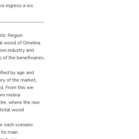
or ingreso a los
__________________
ntic Region
ial wood of Gmelina
ion industry and
 of the beneficiaries,
ified by age and
ory of the market,
d. From this we
rom melina
che, where the raw
e total wood
or each scenario
 its main