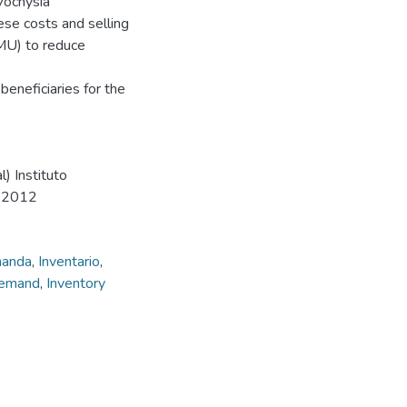
(Vochysia
ese costs and selling
(MU) to reduce
beneficiaries for the
) Instituto
, 2012
anda
,
Inventario
,
emand
,
Inventory