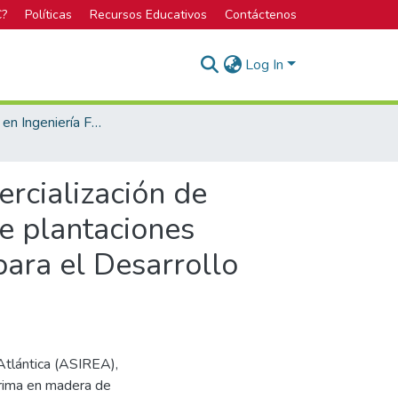
C?
Políticas
Recursos Educativos
Contáctenos
Log In
Licenciatura en Ingeniería Forestal
ercialización de
e plantaciones
para el Desarrollo
Atlántica (ASIREA),
prima en madera de