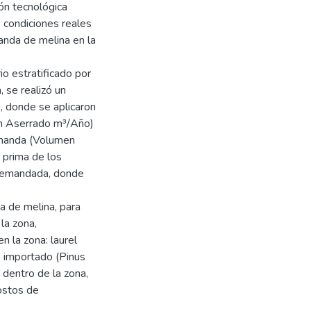
ón tecnológica
s condiciones reales
manda de melina en la
io estratificado por
 se realizó un
, donde se aplicaron
men Aserrado m³/Año)
demanda (Volumen
 prima de los
 demandada, donde
a de melina, para
la zona,
 la zona: laurel
o importado (Pinus
 dentro de la zona,
costos de