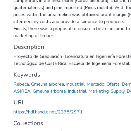
competitors in the area: laurel (Cordia alliodora), chancho 
guatemalensis) and pine imported (Pinus radiata). With th
prices within the area melina was obtained profit margin 
intermediary costs and provide a fair price to producers.
Finally, there was a proposal to ensure a better income to 
marketing of timber.
Description
Proyecto de Graduación (Licenciatura en Ingeniería Forestal
Tecnológico de Costa Rica, Escuela de Ingeniería Forestal
Keywords
Rebeca
,
Gmelina arborea
,
Industrial
,
Mercado
,
Oferta
,
Dem
ASIREA
,
Gmelina arborea
,
Industrial
,
Marketing
,
Supply
,
D
URI
https://hdl.handle.net/2238/2971
Collections