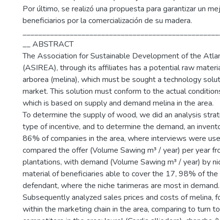
Por último, se realizó una propuesta para garantizar un mej
beneficiarios por la comercialización de su madera.
__________________________________________________
__ ABSTRACT
The Association for Sustainable Development of the Atla
(ASIREA), through its affiliates has a potential raw mater
arborea (melina), which must be sought a technology solut
market. This solution must conform to the actual conditions
which is based on supply and demand melina in the area.
To determine the supply of wood, we did an analysis strat
type of incentive, and to determine the demand, an invent
86% of companies in the area, where interviews were use
compared the offer (Volume Sawing m³ / year) per year f
plantations, with demand (Volume Sawing m³ / year) by ni
material of beneficiaries able to cover the 17, 98% of th
defendant, where the niche tarimeras are most in demand.
Subsequently analyzed sales prices and costs of melina, f
within the marketing chain in the area, comparing to turn to