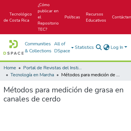
¿Cómo
publicar en
Tecnológico
Recursos
el
Políticas
Contácte
de Costa Rica
Educativos
Repositorio
TEC?
Communities
All of
Statistics
Log In
& Collections
DSpace
Home
Portal de Revistas del Instituto Tecnológico de Costa Rica
Tecnología en Marcha
Métodos para medición de grasa en canales de cerdo
Métodos para medición de grasa en
canales de cerdo