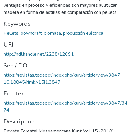
ventajas en proceso y eficiencias son mayores al utilizar
madera en forma de astillas en comparación con pellets.
Keywords
Pellets
,
downdraft
,
biomasa
,
producción eléctrica
URI
http://hdl.handle.net/2238/12691
See / DOI
https://revistas.tec.ac.cr/index.php/kuru/article/view/3847
10.18845/rfmk.v15i1.3847
Full text
https://revistas.tec.ac.cr/index.php/kuru/article/view/3847/34
74
Description
Revista Forestal Mesoamericana Kurú; Vol. 15 (2018):