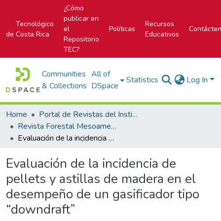
¿Cómo
publicar en
Tecnológico
Recursos
el
Políticas
Contácte
de Costa Rica
Educativos
Repositorio
TEC?
Communities
All of
Statistics
Log In
& Collections
DSpace
Home
Portal de Revistas del Instituto Tecnológico de Costa Rica
Revista Forestal Mesoamericana Kurú
Evaluación de la incidencia de pellets y astillas de madera en el desempeño de un gasificador tipo “downdraft”
Evaluación de la incidencia de
pellets y astillas de madera en el
desempeño de un gasificador tipo
“downdraft”