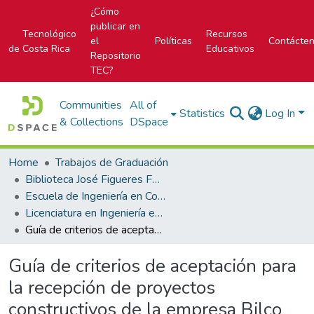
¿Cómo
publicar en
Tecnológico
Recursos
el
Políticas
Contácte
de Costa Rica
Educativos
Repositorio
TEC?
Communities
All of
Statistics
Log In
& Collections
DSpace
Home
Trabajos de Graduación
Biblioteca José Figueres Ferrer
Escuela de Ingeniería en Construcción
Licenciatura en Ingeniería en Construcción
Guía de criterios de aceptación para la recepción de proyectos constructivos de la empresa Bilco Costa Rica S. A.
Guía de criterios de aceptación para
la recepción de proyectos
constructivos de la empresa Bilco