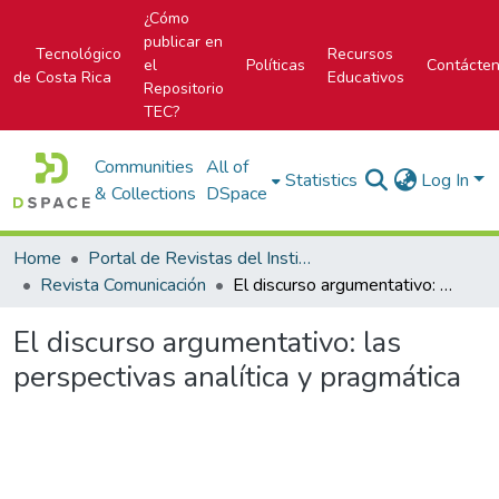
¿Cómo
publicar en
Tecnológico
Recursos
el
Políticas
Contácte
de Costa Rica
Educativos
Repositorio
TEC?
Communities
All of
Statistics
Log In
& Collections
DSpace
Home
Portal de Revistas del Instituto Tecnológico de Costa Rica
Revista Comunicación
El discurso argumentativo: las perspectivas analítica y pragmática
El discurso argumentativo: las
perspectivas analítica y pragmática