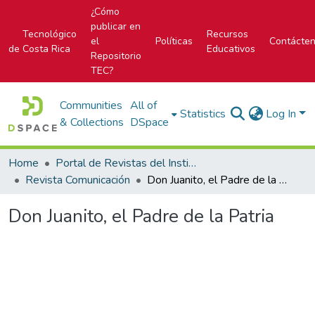
¿Cómo
publicar en
Tecnológico
Recursos
el
Políticas
Contácte
de Costa Rica
Educativos
Repositorio
TEC?
Communities
All of
Statistics
Log In
& Collections
DSpace
Home
Portal de Revistas del Instituto Tecnológico de Costa Rica
Revista Comunicación
Don Juanito, el Padre de la Patria
Don Juanito, el Padre de la Patria